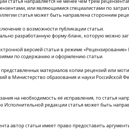
ации статья направляется не менее чем трем рецензент
цензентами, или являющимися специалистами по затраг
оллегии статья может быть направлена сторонним рец
аключение о возможности публикации статьи.
льно разработанную форму-бланк, которую можно загру
ектронной версией статьи в режиме «Рецензирование» M
риями по содержанию и оформлению статьи.
м представленных материалов копии рецензий или моти
зий в Министерство образования и науки Российской 
азания на необходимость её исправления, то статья нап
ю Исполнительной редакции статья может быть напра
нзента автор статьи имеет право предоставить аргумен