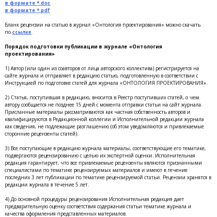
в формате *.doc
в формате *.pdf
Бланк рецензии на статью в журнал «Онтология проектирования» можно скачать
по
ссылке
.
Порядок подготовки публикации в журнале «Онтология
проектирования»
1) Автор (или один из соавторов от лица авторского коллектива) регистрируется на
сайте журнала и отправляет в редакцию статью, подготовленную в соответствии с
Инструкцией по подготовке статей для журнала «ОНТОЛОГИЯ ПРОЕКТИРОВАНИЯ».
2) Статья, поступившая в редакцию, вносится в Реестр поступивших статей, о чем
автору сообщается не позднее 15 дней с момента отправки статьи на сайт журнала.
Присланные материалы рассматриваются как частная собственность авторов и
квалифицируются в Редакционной коллегии и Исполнительной редакции журнала
как сведения, не подлежащие разглашению (об этом уведомляются и привлекаемые
сторонние рецензенты статей).
3) Все поступающие в редакцию журнала материалы, соответствующие его тематике,
подвергаются рецензированию с целью их экспертной оценки. Исполнительная
редакция гарантирует, что все привлекаемые рецензенты являются признанными
специалистами по тематике рецензируемых материалов и имеют в течение
последних 3 лет публикации по тематике рецензируемой статьи. Рецензии хранятся в
редакции журнала в течение 5 лет.
4) До основной процедуры рецензирования Исполнительная редакция дает
предварительную оценку соответствия содержания статьи тематике журнала и
качества оформления представленных материалов.