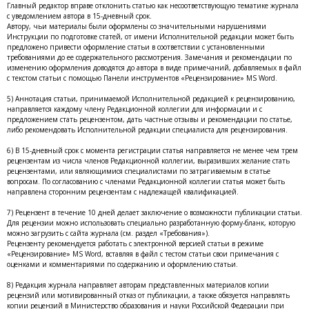
Главный редактор вправе отклонить статью как несоответствующую тематике журнала
с уведомлением автора в 15-дневный срок.
Автору, чьи материалы были оформлены со значительными нарушениями
Инструкции по подготовке статей, от имени Исполнительной редакции может быть
предложено привести оформление статьи в соответствии с установленными
требованиями до ее содержательного рассмотрения. Замечания и рекомендации по
изменению оформления доводятся до автора в виде примечаний, добавляемых в файл
с текстом статьи с помощью Панели инструментов «Рецензирование» MS Word.
5) Аннотация статьи, принимаемой Исполнительной редакцией к рецензированию,
направляется каждому члену Редакционной коллегии для информации и с
предложением стать рецензентом, дать частные отзывы и рекомендации по статье,
либо рекомендовать Исполнительной редакции специалиста для рецензирования.
6) В 15-дневный срок с момента регистрации статья направляется не менее чем трем
рецензентам из числа членов Редакционной коллегии, выразивших желание стать
рецензентами, или являющимися специалистами по затрагиваемым в статье
вопросам. По согласованию с членами Редакционной коллегии статья может быть
направлена сторонним рецензентам с надлежащей квалификацией.
7) Рецензент в течение 10 дней делает заключение о возможности публикации статьи.
Для рецензии можно использовать специально разработанную форму-бланк, которую
можно загрузить с сайта журнала (см. раздел «Требования»).
Рецензенту рекомендуется работать с электронной версией статьи в режиме
«Рецензирование» MS Word, вставляя в файл с тестом статьи свои примечания с
оценками и комментариями по содержанию и оформлению статьи.
8) Редакция журнала направляет авторам представленных материалов копии
рецензий или мотивированный отказ от публикации, а также обязуется направлять
копии рецензий в Министерство образования и науки Российской Федерации при